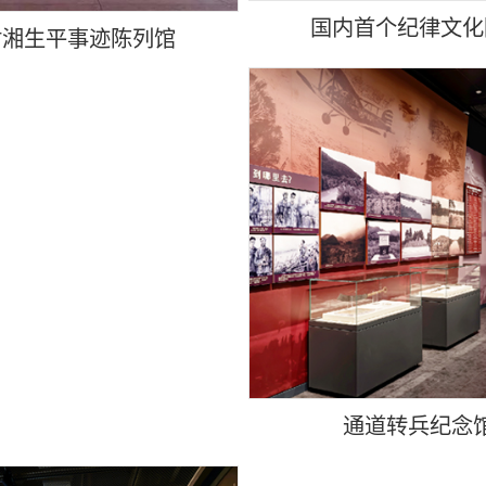
国内首个纪律文化
树湘生平事迹陈列馆
通道转兵纪念