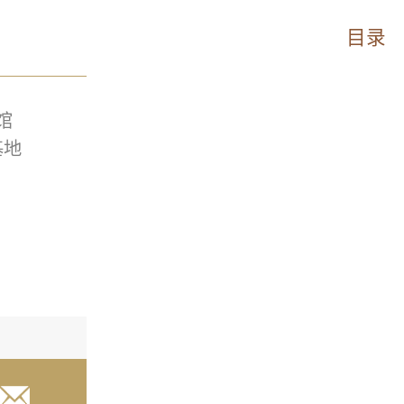
目录
馆
基地