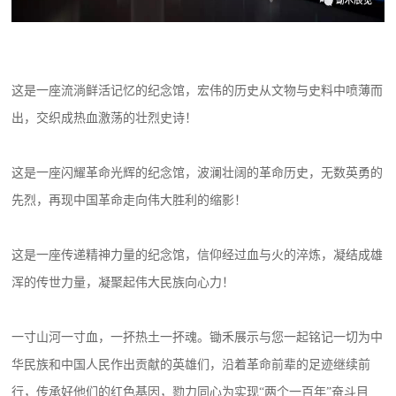
这是一座流淌鲜活记忆的纪念馆，宏伟的历史从文物与史料中喷薄而
出，交织成热血激荡的壮烈史诗！
这是一座闪耀革命光辉的纪念馆，波澜壮阔的革命历史，无数英勇的
先烈，再现中国革命走向伟大胜利的缩影！
这是一座传递精神力量的纪念馆，信仰经过血与火的淬炼，凝结成雄
浑的传世力量，凝聚起伟大民族向心力！
一寸山河一寸血，一抔热土一抔魂。锄禾展示与您一起铭记一切为中
华民族和中国人民作出贡献的英雄们，沿着革命前辈的足迹继续前
行，传承好他们的红色基因，勠力同心为实现
“两个一百年”奋斗目