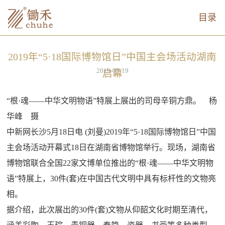
目录
2019年“5·18国际博物馆日”中国主会场活动湖南
2019-05-19
启幕
“
根
·
魂
——
中华文明物语
”
特展上展出的司母辛铜方鼎。 杨
华峰 摄
中新网长沙
5
月
18
日电
(
刘曼
)2019
年
“5·18
国际博物馆日
”
中国
主会场活动开幕式
18
日在湖南省博物馆举行。现场，湖南省
博物馆联合全国
22
家文博单位推出的
“
根
·
魂
——
中华文明物
语
”
特展上，
30
件
(
套
)
在中国古代文明中具有标杆性的文物亮
相。
据介绍，此次展出的
30
件
(
套
)
文物从仰韶文化时期至清代，