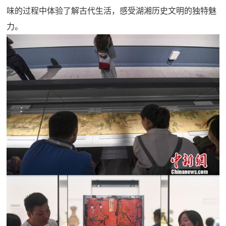
味的过程中体验了解古代生活，感受湖湘历史文明的独特魅
力。