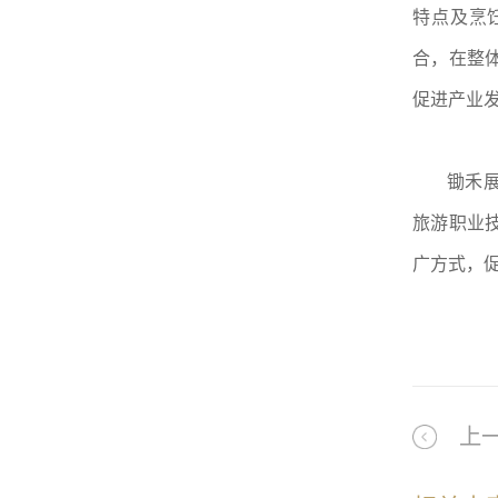
特点及烹
合，在整
促进产业
锄禾展览
旅游职业
广方式，
上