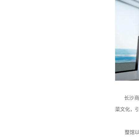
长沙商贸
菜文化，
整馆以湘