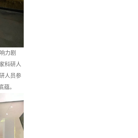
响力剧
家科研人
研人员参
底蕴。